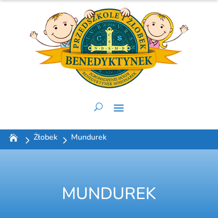
Żłobek
Mundurek
MUNDUREK