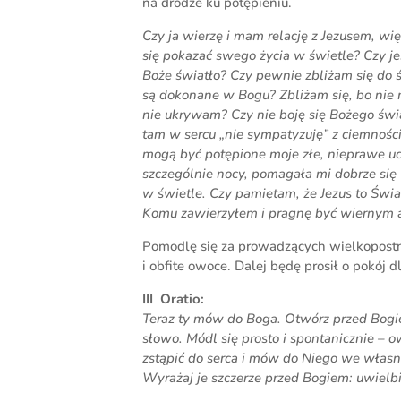
na drodze ku potępieniu.
Czy ja wierzę i mam relację z Jezusem, wi
się pokazać swego życia w świetle? Czy je
Boże światło? Czy pewnie zbliżam się do 
są dokonane w Bogu? Zbliżam się, bo nie
nie ukrywam? Czy nie boję się Bożego świa
tam w sercu „nie sympatyzuję” z ciemnoś
mogą być potępione moje złe, nieprawe ucz
szczególnie nocy, pomagała mi dobrze się
w świetle. Czy pamiętam, że Jezus to Świa
Komu zawierzyłem i pragnę być wiernym 
Pomodlę się za prowadzących wielkopostne 
i obfite owoce. Dalej będę prosił o pokój
III Oratio:
Teraz ty mów do Boga. Otwórz przed Bogie
słowo. Módl się prosto i spontanicznie – o
zstąpić do serca i mów do Niego we własn
Wyrażaj je szczerze przed Bogiem: uwielbi