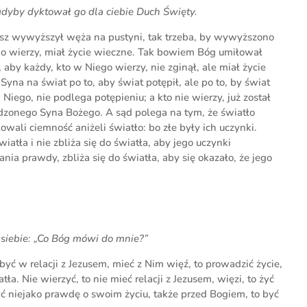
 gdyby dyktował go dla ciebie Duch Święty.
esz wywyższył węża na pustyni, tak trzeba, by wywyższono
go wierzy, miał życie wieczne. Tak bowiem Bóg umiłował
aby każdy, kto w Niego wierzy, nie zginął, ale miał życie
na na świat po to, aby świat potępił, ale po to, by świat
Niego, nie podlega potępieniu; a kto nie wierzy, już został
odzonego Syna Bożego. A sąd polega na tym, że światło
łowali ciemność aniżeli światło: bo złe były ich uczynki.
iatła i nie zbliża się do światła, aby jego uczynki
ia prawdy, zbliża się do światła, aby się okazało, że jego
j siebie: „Co Bóg mówi do mnie?”
yć w relacji z Jezusem, mieć z Nim więź, to prowadzić życie,
tła. Nie wierzyć, to nie mieć relacji z Jezusem, więzi, to żyć
ć niejako prawdę o swoim życiu, także przed Bogiem, to być