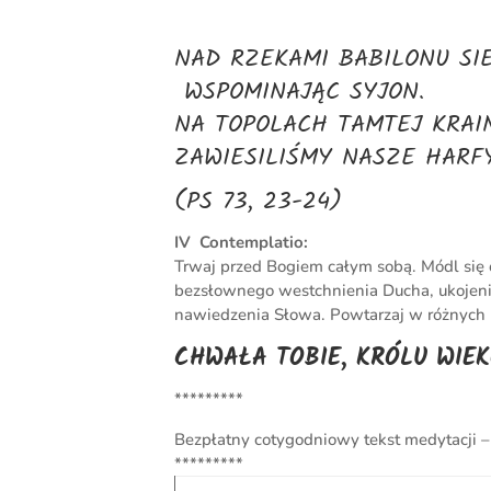
NAD RZEKAMI BABILONU SIE
WSPOMINAJĄC SYJON.
NA TOPOLACH TAMTEJ KRAI
ZAWIESILIŚMY NASZE HAR
(PS 73, 23-24)
IV Contemplatio:
Trwaj przed Bogiem całym sobą. Módl się 
bezsłownego westchnienia Ducha, ukojeni
nawiedzenia Słowa. Powtarzaj w różnych 
CHWAŁA TOBIE, KRÓLU WIE
*********
Bezpłatny cotygodniowy tekst medytacji 
*********