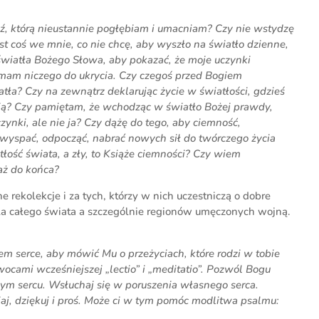
ęź, którą nieustannie pogłębiam i umacniam? Czy nie wstydzę
st coś we mnie, co nie chcę, aby wyszło na światło dzienne,
światła Bożego Słowa, aby pokazać, że moje uczynki
 mam niczego do ukrycia. Czy czegoś przed Bogiem
tła? Czy na zewnątrz deklarując życie w światłości, gdzieś
cią? Czy pamiętam, że wchodząc w światło Bożej prawdy,
ynki, ale nie ja? Czy dążę do tego, aby ciemność,
 wyspać, odpocząć, nabrać nowych sił do twórczego życia
tłość świata, a zły, to Książe ciemności? Czy wiem
aż do końca?
rekolekcje i za tych, którzy w nich uczestniczą o dobre
 dla całego świata a szczególnie regionów umęczonych wojną.
m serce, aby mówić Mu o przeżyciach, które rodzi w tobie
wocami wcześniejszej „lectio” i „meditatio”. Pozwól Bogu
ym sercu. Wsłuchaj się w poruszenia własnego serca.
aj, dziękuj i proś. Może ci w tym pomóc modlitwa psalmu: