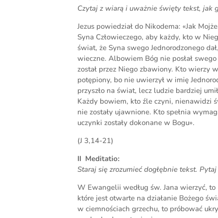
Czytaj z wiarą i uważnie święty tekst, jak
Jezus powiedział do Nikodema: «Jak Mojż
Syna Człowieczego, aby każdy, kto w Nie
świat, że Syna swego Jednorodzonego dał, 
wieczne. Albowiem Bóg nie posłał swego Sy
został przez Niego zbawiony. Kto wierzy w 
potępiony, bo nie uwierzył w imię Jednor
przyszło na świat, lecz ludzie bardziej umi
Każdy bowiem, kto źle czyni, nienawidzi św
nie zostały ujawnione. Kto spełnia wymagan
uczynki zostały dokonane w Bogu».
(J 3,14-21)
II Meditatio:
Staraj się zrozumieć dogłębnie tekst. Pyta
W Ewangelii według św. Jana wierzyć, to b
które jest otwarte na działanie Bożego świa
w ciemnościach grzechu, to próbować ukry