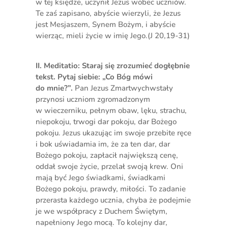
w tej księdze, uczynił Jezus wobec uczniów.
Te zaś zapisano, abyście wierzyli, że Jezus
jest Mesjaszem, Synem Bożym, i abyście
wierząc, mieli życie w imię Jego.(J 20,19-31)
II. Meditatio: Staraj się zrozumieć dogłębnie
tekst. Pytaj siebie: „Co Bóg mówi
do mnie?”.
Pan Jezus Zmartwychwstały
przynosi uczniom zgromadzonym
w wieczerniku, pełnym obaw, lęku, strachu,
niepokoju, trwogi dar pokoju, dar Bożego
pokoju. Jezus ukazując im swoje przebite ręce
i bok uświadamia im, że za ten dar, dar
Bożego pokoju, zapłacił największą cenę,
oddał swoje życie, przelał swoją krew. Oni
mają być Jego świadkami, świadkami
Bożego pokoju, prawdy, miłości. To zadanie
przerasta każdego ucznia, chyba że podejmie
je we współpracy z Duchem Świętym,
napełniony Jego mocą. To kolejny dar,