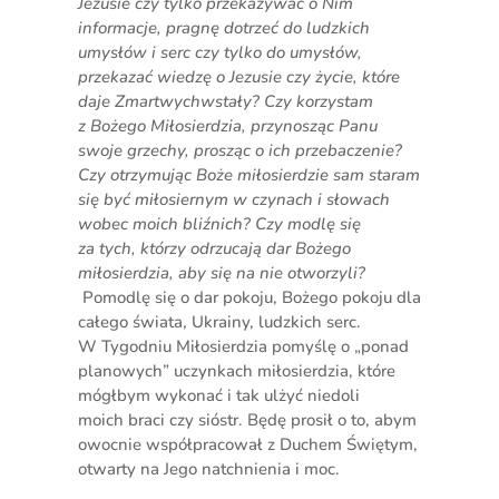
Jezusie czy tylko przekazywać o Nim
informacje, pragnę dotrzeć do ludzkich
umysłów i serc czy tylko do umysłów,
przekazać wiedzę o Jezusie czy życie, które
daje Zmartwychwstały? Czy korzystam
z Bożego Miłosierdzia, przynosząc Panu
swoje grzechy, prosząc o ich przebaczenie?
Czy otrzymując Boże miłosierdzie sam staram
się być miłosiernym w czynach i słowach
wobec moich bliźnich? Czy modlę się
za tych, którzy odrzucają dar Bożego
miłosierdzia, aby się na nie otworzyli?
Pomodlę się o dar pokoju, Bożego pokoju dla
całego świata, Ukrainy, ludzkich serc.
W Tygodniu Miłosierdzia pomyślę o „ponad
planowych” uczynkach miłosierdzia, które
mógłbym wykonać i tak ulżyć niedoli
moich braci czy sióstr. Będę prosił o to, abym
owocnie współpracował z Duchem Świętym,
otwarty na Jego natchnienia i moc.