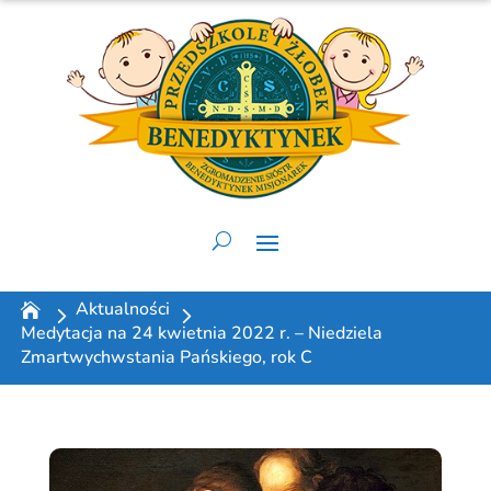
Aktualności
Medytacja na 24 kwietnia 2022 r. – Niedziela
Zmartwychwstania Pańskiego, rok C