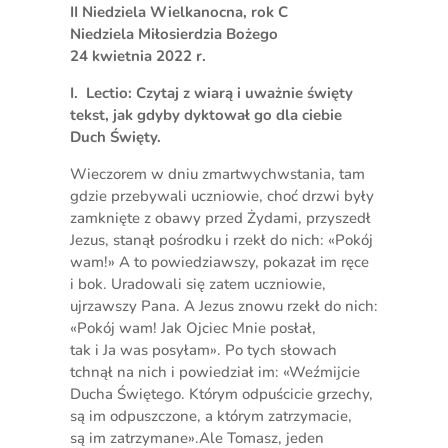
II Niedziela Wielkanocna, rok C
Niedziela Miłosierdzia Bożego
24 kwietnia 2022 r.
I. Lectio: Czytaj z wiarą i uważnie święty
tekst, jak gdyby dyktował go dla ciebie
Duch Święty.
Wieczorem w dniu zmartwychwstania, tam
gdzie przebywali uczniowie, choć drzwi były
zamknięte z obawy przed Żydami, przyszedł
Jezus, stanął pośrodku i rzekł do nich: «Pokój
wam!» A to powiedziawszy, pokazał im ręce
i bok. Uradowali się zatem uczniowie,
ujrzawszy Pana. A Jezus znowu rzekł do nich:
«Pokój wam! Jak Ojciec Mnie posłał,
tak i Ja was posyłam». Po tych słowach
tchnął na nich i powiedział im: «Weźmijcie
Ducha Świętego. Którym odpuścicie grzechy,
są im odpuszczone, a którym zatrzymacie,
są im zatrzymane».Ale Tomasz, jeden