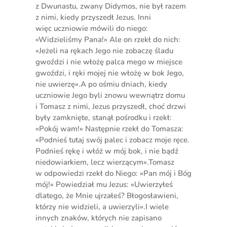
z Dwunastu, zwany Didymos, nie był razem
z nimi, kiedy przyszedł Jezus. Inni
więc uczniowie mówili do niego:
«Widzieliśmy Pana!» Ale on rzekł do nich:
«Jeżeli na rękach Jego nie zobaczę śladu
gwoździ i nie włożę palca mego w miejsce
gwoździ, i ręki mojej nie włożę w bok Jego,
nie uwierzę».A po ośmiu dniach, kiedy
uczniowie Jego byli znowu wewnątrz domu
i Tomasz z nimi, Jezus przyszedł, choć drzwi
były zamknięte, stanął pośrodku i rzekł:
«Pokój wam!» Następnie rzekł do Tomasza:
«Podnieś tutaj swój palec i zobacz moje ręce.
Podnieś rękę i włóż w mój bok, i nie bądź
niedowiarkiem, lecz wierzącym».Tomasz
w odpowiedzi rzekł do Niego: «Pan mój i Bóg
mój!» Powiedział mu Jezus: «Uwierzyłeś
dlatego, że Mnie ujrzałeś? Błogosławieni,
którzy nie widzieli, a uwierzyli».I wiele
innych znaków, których nie zapisano