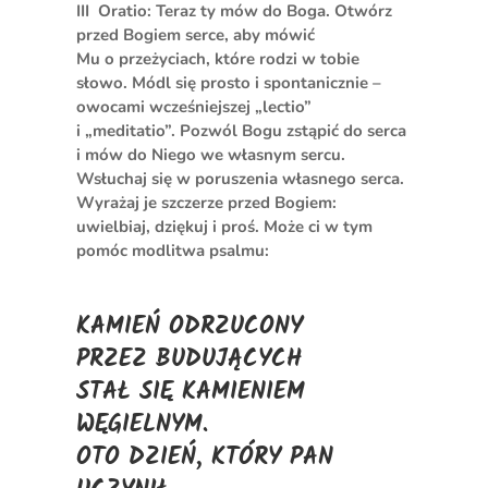
III Oratio: Teraz ty mów do Boga. Otwórz
przed Bogiem serce, aby mówić
Mu o przeżyciach, które rodzi w tobie
słowo. Módl się prosto i spontanicznie –
owocami wcześniejszej „lectio”
i „meditatio”. Pozwól Bogu zstąpić do serca
i mów do Niego we własnym sercu.
Wsłuchaj się w poruszenia własnego serca.
Wyrażaj je szczerze przed Bogiem:
uwielbiaj, dziękuj i proś. Może ci w tym
pomóc modlitwa psalmu:
KAMIEŃ ODRZUCONY
PRZEZ BUDUJĄCYCH
STAŁ SIĘ KAMIENIEM
WĘGIELNYM.
OTO DZIEŃ, KTÓRY PAN