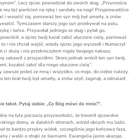
synem”. Lecz ojciec powiedział do swoich sług: „Przynieście
cie mu też pierścień na rękę i sandały na nogi! Przyprowadźcie
ać i weselić się, ponieważ ten syn mój był umarły, a znów
ię weselić. Tymczasem starszy jego syn przebywał na polu.
ykę i tańce. Przywołał jednego ze sług i pytał go,
 powrócił, a ojciec twój kazał zabić utuczone cielę, ponieważ
o i nie chciał wejść; wtedy ojciec jego wyszedł i tłumaczył
at ci służę i nie przekroczyłem nigdy twojego nakazu;
ię zabawił z przyjaciółmi. Skoro jednak wrócił ten syn twój,
ami, kazałeś zabić dla niego utuczone cielę”.
y zawsze jesteś ze mną i wszystko, co moje, do ciebie należy.
 że ten brat twój był umarły, a znów ożył; zaginął, a odnalazł
nie tekst. Pytaj siebie: „Co Bóg mówi do mnie?”.
bie na tyle poczucia przyzwoitości, że trwonił ojcowskie
owskiego domu, w dalekich stronach, wśród obcych mu ludzi.
był to bardzo przykry widok, szczególnie jego końcowa faza,
iny i walki o strąki ze świniami. Ewangelia jasno ukazuje,