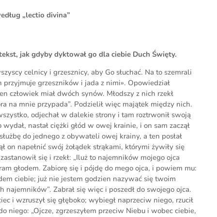
edług „lectio divina”
y tekst, jak gdyby dyktował go dla ciebie Duch Święty.
zyscy celnicy i grzesznicy, aby Go słuchać. Na to szemrali
n przyjmuje grzeszników i jada z nimi». Opowiedział
en człowiek miał dwóch synów. Młodszy z nich rzekł
tóra na mnie przypada”. Podzielił więc majątek między nich.
zystko, odjechał w dalekie strony i tam roztrwonił swoją
 wydał, nastał ciężki głód w owej krainie, i on sam zaczął
a służbę do jednego z obywateli owej krainy, a ten posłał
ął on napełnić swój żołądek strąkami, którymi żywiły się
zastanowił się i rzekł: „Iluż to najemników mojego ojca
ram głodem. Zabiorę się i pójdę do mego ojca, i powiem mu:
dem ciebie; już nie jestem godzien nazywać się twoim
 najemników”. Zabrał się więc i poszedł do swojego ojca.
ciec i wzruszył się głęboko; wybiegł naprzeciw niego, rzucił
 do niego: „Ojcze, zgrzeszyłem przeciw Niebu i wobec ciebie,