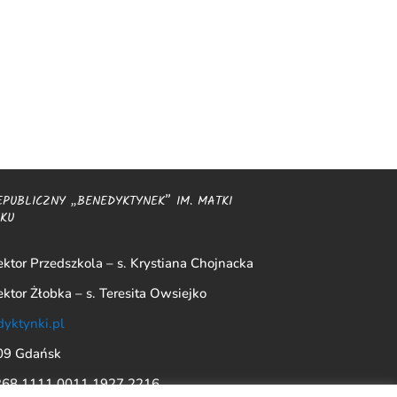
EPUBLICZNY „BENEDYKTYNEK” IM. MATKI
SKU
ktor Przedszkola – s. Krystiana Chojnacka
ktor Żłobka – s. Teresita Owsiejko
yktynki.pl
509 Gdańsk
268 1111 0011 1927 2216