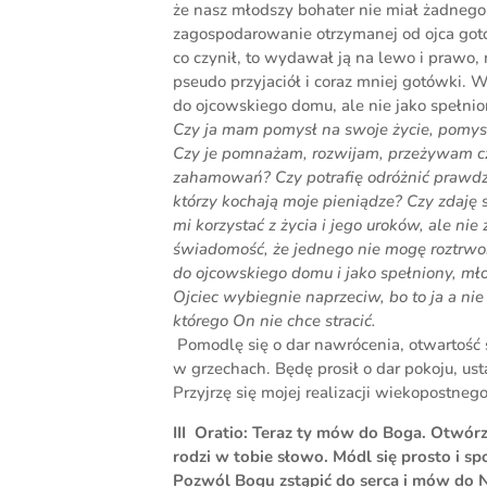
że nasz młodszy bohater nie miał żadneg
zagospodarowanie otrzymanej od ojca gotów
co czynił, to wydawał ją na lewo i prawo,
pseudo przyjaciół i coraz mniej gotówki. 
do ojcowskiego domu, ale nie jako spełni
Czy ja mam pomysł na swoje życie, pomysł
Czy je pomnażam, rozwijam, przeżywam cz
zahamowań? Czy potrafię odróżnić prawdzi
którzy kochają moje pieniądze? Czy zdaję 
mi korzystać z życia i jego uroków, ale n
świadomość, że jednego nie mogę roztrwoni
do ojcowskiego domu i jako spełniony, mł
Ojciec wybiegnie naprzeciw, bo to ja a ni
którego On nie chce stracić.
Pomodlę się o dar nawrócenia, otwartość 
w grzechach. Będę prosił o dar pokoju, us
Przyjrzę się mojej realizacji wiekopostne
III Oratio: Teraz ty mów do Boga. Otwór
rodzi w tobie słowo. Módl się prosto i sp
Pozwól Bogu zstąpić do serca i mów do 