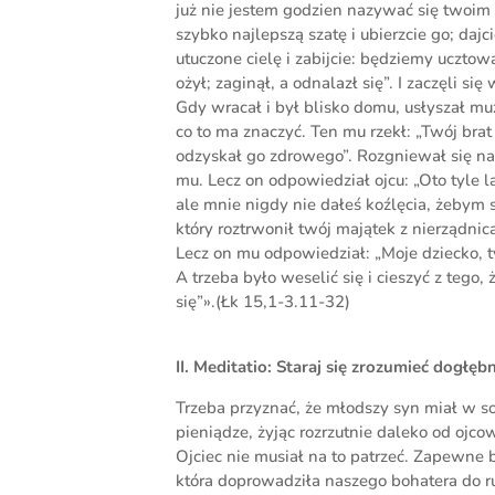
już nie jestem godzien nazywać się twoim 
szybko najlepszą szatę i ubierzcie go; daj
utuczone cielę i zabijcie: będziemy ucztow
ożył; zaginął, a odnalazł się”. I zaczęli s
Gdy wracał i był blisko domu, usłyszał muz
co to ma znaczyć. Ten mu rzekł: „Twój brat
odzyskał go zdrowego”. Rozgniewał się na t
mu. Lecz on odpowiedział ojcu: „Oto tyle l
ale mnie nigdy nie dałeś koźlęcia, żebym s
który roztrwonił twój majątek z nierządnic
Lecz on mu odpowiedział: „Moje dziecko, t
A trzeba było weselić się i cieszyć z tego,
się”».(Łk 15,1-3.11-32)
II. Meditatio: Staraj się zrozumieć dogłęb
Trzeba przyznać, że młodszy syn miał w so
pieniądze, żyjąc rozrzutnie daleko od ojc
Ojciec nie musiał na to patrzeć. Zapewne 
która doprowadziła naszego bohatera do ru