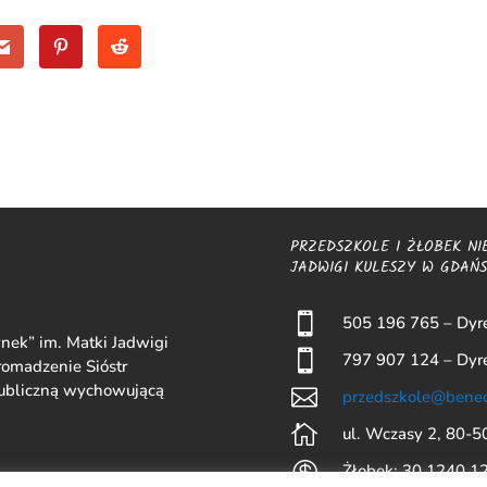
PRZEDSZKOLE I ŻŁOBEK NI
JADWIGI KULESZY W GDAŃ

505 196 765 – Dyre
nek” im. Matki Jadwigi

797 907 124 – Dyre
omadzenie Sióstr
publiczną wychowującą

przedszkole@bened

ul. Wczasy 2, 80-

Żłobek: 30 1240 1