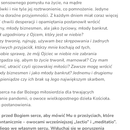
o sensownego pomysłu na życie, na mądre
ki i nie tyle jej roztrwonienie, co pomnożenie. Jedyne
 na doraźne przyjemności. Z każdym dniem miał coraz więcej
W chwili desperacji i opamiętania postanowił wrócić
ony, młody biznesmen, ale jako życiowy, młody bankrut.
 uzgodniony z Ojcem, który jest w niebie?
y trwonię, rujnuję, używam bez skrępowania i żadnych
wych przyjaciół, którzy mnie kochają od tych,
sobie sprawę, że mój Ojciec w niebie nie zabrania
ie zgadza się, abym to życie trwonił, marnował? Czy mam
ć, utracić czyli ojcowskiej miłości? Zawsze mogę wrócić
ody biznesmen i jako młody bankrut? Jednemu i drugiemu
e pieniądze czy ich brak są Jego największym skarbem,
serca na dar Bożego miłosierdzia dla trwających
tanie pandemii, o owoce wielkopostnego dzieła Kościoła.
go postanowienia.
z przed Bogiem serce, aby mówić Mu o przeżyciach, które
ontanicznie – owocami wcześniejszej „lectio” i „meditatio”.
Niego we własnym sercu. Wsłuchaj się w poruszenia