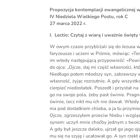
Propozycja kontemplacji ewangelicznej w
IV Niedziela Wielkiego Postu, rok C
27 marca 2022 r.
I. Lectio: Czytaj z wiarą i uważnie święt
W owym czasie przybliżali się do Jezusa ws
faryzeusze i uczeni w Piśmie, mówiąc: «Te
im wtedy następującą przypowieść: «Pewi
do ojca: „Ojcze, daj mi część własności, k
Niedługo potem młodszy syn, zabrawszy ws
własność, żyjąc rozrzutnie. A gdy wszystko
cierpieć niedostatek. Poszedł i przystał n
go na swoje pola, żeby pasł świnie. Pragn
świnie, lecz nikt mu ich nie dawał. Wtedy 
ma pod dostatkiem chleba, a ja tu przymie
Ojcze, zgrzeszyłem przeciw Niebu i wzglę
synem: uczyń mnie choćby jednym z twoich
A gdy był jeszcze daleko, ujrzał go jego oj
mu się na szyję i ucałował go. A syn rzekł