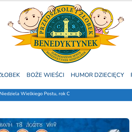
ŻŁOBEK
BOŻE WIEŚCI
HUMOR DZIECIĘCY
Niedziela Wielkiego Postu, rok C