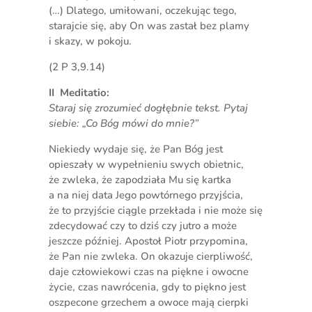
(…) Dlatego, umiłowani, oczekując tego,
starajcie się, aby On was zastał bez plamy
i skazy, w pokoju.
(2 P 3,9.14)
II Meditatio:
Staraj się zrozumieć dogłębnie tekst. Pytaj
siebie: „Co Bóg mówi do mnie?”
Niekiedy wydaje się, że Pan Bóg jest
opieszały w wypełnieniu swych obietnic,
że zwleka, że zapodziała Mu się kartka
a na niej data Jego powtórnego przyjścia,
że to przyjście ciągle przekłada i nie może się
zdecydować czy to dziś czy jutro a może
jeszcze później. Apostoł Piotr przypomina,
że Pan nie zwleka. On okazuje cierpliwość,
daje człowiekowi czas na piękne i owocne
życie, czas nawrócenia, gdy to piękno jest
oszpecone grzechem a owoce mają cierpki