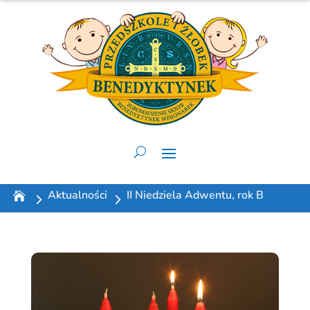
Aktualności
II Niedziela Adwentu, rok B