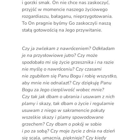
i gorzki smak. On nie chce nas zaskoczyć,
przyjść w momencie naszego życiowego
rozgardiaszu, bałaganu, nieprzygotowania.
To On pragnie byśmy Go zaskoczyli naszą
stałą gotowością na Jego przywitanie.
Czy ja zwlekam z nawróceniem? Odkładam
je na przysłowiowe jutro? Czy może
spodobało mi się życie grzesznika i na razie
nie myślę o nawróceniu? Czy czasami
nie zgubiłem się Panu Bogu i robię wszystko,
aby mnie nie odnalazł? Czy dziękuję Panu
Bogu za Jego cierpliwość wobec mnie?
Czy tak jak dbam o ubrania i usuwam z nich
plamy i skazy, tak dbam o życie i regularnie
usuwam z niego w sakramencie pokuty
wszelkie skazy i plamy spowodowane
grzechem? Czy dbam o pokój w sobie
i po za sobą? Czy moje życie z dnia na dzień
się scala, umacnia, pięknieje? Czy kiedy