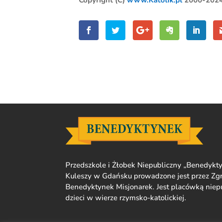
Copyright (C)
www.Katolik.pl
2000-202
Przedszkole i Żłobek Niepubliczny „Benedykty
Kuleszy w Gdańsku prowadzone jest przez Zgr
Benedyktynek Misjonarek. Jest placówką nie
dzieci w wierze rzymsko-katolickiej.