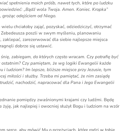
iać spełnienia moich próśb, nawet tych, które po ludzku
ę powiedzieć: „Bądź wola Twoja. Amen. Koniec. Kropka”
, grożąc odejściem od Niego.
 wielu chciałoby zająć, pozyskać, odziedziczyć, otrzymać
e Zebedeusza poszli w swym myśleniu, planowaniu
yć, zaklepać, zarezerwować dla siebie najlepsze miejsca
agnęli dobrze się ustawić.
 śnię, zabiegam, do których często wracam. Czy potrafię być
zy ostatnim? Czy pamiętam, że wg logiki Ewangelii każde
u i ludziom? Im lepsze, bliższe miejsce przy Jezusie, tym
ej miłości i służby. Trzeba mi pamiętać, że nim zasiądę
rudzić, nachodzić, napracować dla Pana i Jego Ewangelii
ojednanie pomiędzy zwaśnionymi krajami czy ludźmi. Będę
 żyję, jak najlepiej i owocniej służył Bogu i ludziom na wzór
m serce, aby mówić Mu o przeżyciach, które rodzi w tobie