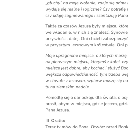
„głuchy” na moje wołanie, zdaje się odmaw
wydają się realne i logiczne? Czy potrafi
czy udaję zagniewanego i szantażuję Pana
Także za czasów Jezusa były miejsca, które
we władanie, w nich się znaleźć. Synowi
przyszłości, dalej. Oni chcieli zabezpiecz
w przyszłym Jezusowym królestwie. Oni pr
Moje upragnione miejsca, o których marzę,
na pierwszym miejscu, którymś z kolei, c
miejsce jest dobre, aby kochać i służyć Bog
większa odpowiedzialność, tym trzeba więc
w chwale z Jezusem, wpierw muszę się nat
tu na ziemskim padole.
Pomodlę się o dar pokoju dla świata, o p
prosił, abym w miejscu, gdzie jestem, gdzie
Pana Jezusa.
III Oratio:
Teraz ty mów do Boga. Otwórz przed Bogie