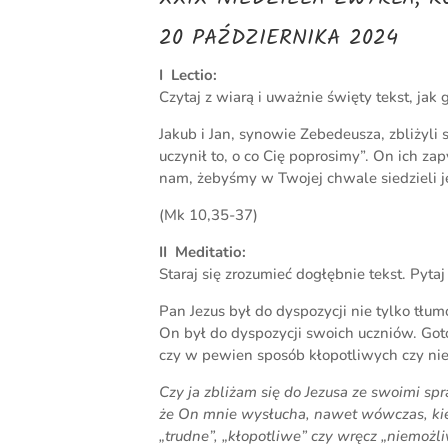
20 PAŹDZIERNIKA 2024
I Lectio:
Czytaj z wiarą i uważnie święty tekst, jak
Jakub i Jan, synowie Zebedeusza, zbliżyli 
uczynił to, o co Cię poprosimy”. On ich za
nam, żebyśmy w Twojej chwale siedzieli je
(Mk 10,35-37)
II Meditatio:
Staraj się zrozumieć dogłębnie tekst. Pyta
Pan Jezus był do dyspozycji nie tylko tłu
On był do dyspozycji swoich uczniów. Got
czy w pewien sposób kłopotliwych czy nie
Czy ja zbliżam się do Jezusa ze swoimi s
że On mnie wysłucha, nawet wówczas, kied
„trudne”, „kłopotliwe” czy wręcz „niemożl