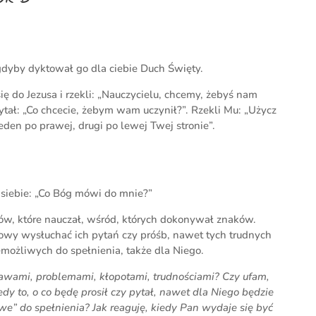
 gdyby dyktował go dla ciebie Duch Święty.
się do Jezusa i rzekli: „Nauczycielu, chcemy, żebyś nam
pytał: „Co chcecie, żebym wam uczynił?”. Rzekli Mu: „Użycz
den po prawej, drugi po lewej Twej stronie”.
j siebie: „Co Bóg mówi do mnie?”
mów, które nauczał, wśród, których dokonywał znaków.
owy wysłuchać ich pytań czy próśb, nawet tych trudnych
możliwych do spełnienia, także dla Niego.
prawami, problemami, kłopotami, trudnościami? Czy ufam,
y to, o co będę prosił czy pytał, nawet dla Niego będzie
iwe” do spełnienia? Jak reaguję, kiedy Pan wydaje się być