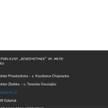
EPUBLICZNY „BENEDYKTYNEK” IM. MATKI
SKU
ktor Przedszkola – s. Krystiana Chojnacka
ktor Żłobka – s. Teresita Owsiejko
yktynki.pl
509 Gdańsk