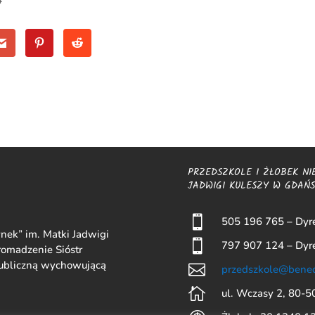
4
PRZEDSZKOLE I ŻŁOBEK NI
JADWIGI KULESZY W GDAŃ

505 196 765 – Dyre
nek” im. Matki Jadwigi

797 907 124 – Dyre
omadzenie Sióstr
publiczną wychowującą

przedszkole@bened

ul. Wczasy 2, 80-