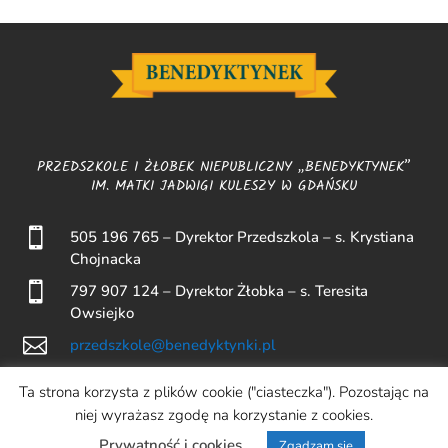
PRZEDSZKOLE I ŻŁOBEK NIEPUBLICZNY „BENEDYKTYNEK”
IM. MATKI JADWIGI KULESZY W GDAŃSKU

505 196 765 – Dyrektor Przedszkola – s. Krystiana
Chojnacka

797 907 124 – Dyrektor Żłobka – s. Teresita
Owsiejko

przedszkole@benedyktynki.pl

ul. Wczasy 2, 80-509 Gdańsk
Ta strona korzysta z plików cookie ("ciasteczka"). Pozostając na

Żłobek: 30 1240 1268 1111 0011 1927 2216
niej wyrażasz zgodę na korzystanie z cookies.
Przedszkole: 55 1240 1268 1111 0011 1926 2842
Prywatność i cookies
Zgadzam się