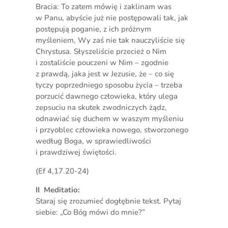
Bracia: To zatem mówię i zaklinam was
w Panu, abyście już nie postępowali tak, jak
postępują poganie, z ich próżnym
myśleniem, Wy zaś nie tak nauczyliście się
Chrystusa. Słyszeliście przecież o Nim
i zostaliście pouczeni w Nim – zgodnie
z prawdą, jaka jest w Jezusie, że – co się
tyczy poprzedniego sposobu życia – trzeba
porzucić dawnego człowieka, który ulega
zepsuciu na skutek zwodniczych żądz,
odnawiać się duchem w waszym myśleniu
i przyoblec człowieka nowego, stworzonego
według Boga, w sprawiedliwości
i prawdziwej świętości.
(Ef 4,17.20-24)
II Meditatio:
Staraj się zrozumieć dogłębnie tekst. Pytaj
siebie: „Co Bóg mówi do mnie?”