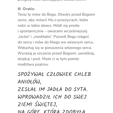
III Oratio:
Teraz ty mów do Boga. Otwórz przed Bogiem
serce, aby mówić Mu o przeżyciach, które
rodzi w tobie słowo. Módl się prosto
i spontanicznie – owocami wcześniejszej
„lectio” i „meditatio”. Pozwól Bogu zstąpić
do serca i mów do Niego we własnym sercu.
Wsłuchaj się w poruszenia własnego serca.
Wyrażaj je szczerze przed Bogiem: uwielbiaj,
dziękuj i proś. Może ci w tym pomóc
modlitwa psalmu:
SPOŻYWAŁ CZŁOWIEK CHLEB
ANIOŁÓW,
ZESŁAŁ IM JADŁA DO SYTA.
WPROWADZIŁ ICH DO SWEJ
ZIEMI ŚWIĘTEJ,
NA GÓRĘ, KTÓRĄ ZDOBYŁA