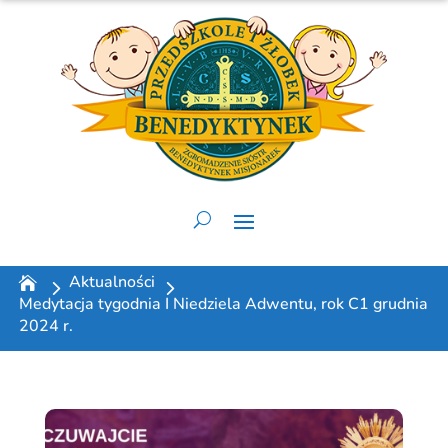
Aktualności
Medytacja tygodnia I Niedziela Adwentu, rok C1 grudnia
2024 r.