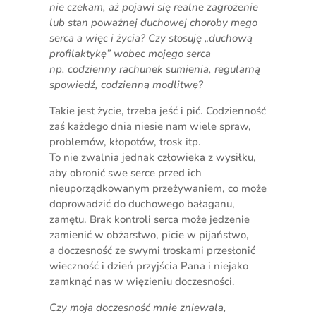
nie czekam, aż pojawi się realne zagrożenie
lub stan poważnej duchowej choroby mego
serca a więc i życia? Czy stosuję „duchową
profilaktykę” wobec mojego serca
np. codzienny rachunek sumienia, regularną
spowiedź, codzienną modlitwę?
Takie jest życie, trzeba jeść i pić. Codzienność
zaś każdego dnia niesie nam wiele spraw,
problemów, kłopotów, trosk itp.
To nie zwalnia jednak człowieka z wysiłku,
aby obronić swe serce przed ich
nieuporządkowanym przeżywaniem, co może
doprowadzić do duchowego bałaganu,
zamętu. Brak kontroli serca może jedzenie
zamienić w obżarstwo, picie w pijaństwo,
a doczesność ze swymi troskami przesłonić
wieczność i dzień przyjścia Pana i niejako
zamknąć nas w więzieniu doczesności.
Czy moja doczesność mnie zniewala,