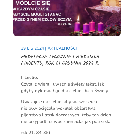
29 LIS 2024
|
AKTUALNOŚCI
MEDYTACJA TYGODNIA I NIEDZIELA
ADWENTU, ROK C1 GRUDNIA 2024 R.
I Lectio:
Czytaj z wiarą i uważnie święty tekst, jak
gdyby dyktował go dla ciebie Duch Święty.
Uważajcie na siebie, aby wasze serca
nie były ociężałe wskutek obżarstwa,
pijaństwa i trosk doczesnych, żeby ten dzień
nie przypadł na was znienacka jak potrzask.
(Łk 21, 34-35)