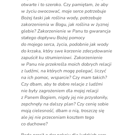
otwarte i to szeroko. Czy pamiętam, że aby
w życiu owocować, moje serce potrzebuje
Bożej łaski jak roślina wody, potrzebuje
zakorzenienia w Bogu, jak roślina w żyznej
glebie? Zakorzenienie w Panu to gwarancja
stałego dopływu Bożej pomocy
do mojego serca, życia, podobnie jak wody
do krzaka, który swe korzenie zdecydowanie
zapuścił ku strumieniowi. Zakorzenienie
w Panu nie przekreśla moich dobrych relacji
z ludźmi, na których mogę polegać, liczyć
na ich pomoc, wsparcie? Czy mam takich?
Czy dbam, aby te dobre relacje z ludźmi
nie były zagrożeniem dla mojej relacji
z Panem Bogiem, nigdy jej nie przysłoniły,
zepchnęły na dalszy plan? Czy cenię sobie
moją cielesność, dbam o nią, troszczę się
ale jej nie przeceniam kosztem tego
co duchowe?
Będę prosił o dar pokoju dla ludzkich serc,