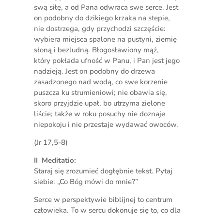
swą siłę, a od Pana odwraca swe serce. Jest
on podobny do dzikiego krzaka na stepie,
nie dostrzega, gdy przychodzi szczęście:
wybiera miejsca spalone na pustyni, ziemię
słoną i bezludną. Błogosławiony mąż,
który pokłada ufność w Panu, i Pan jest jego
nadzieją. Jest on podobny do drzewa
zasadzonego nad wodą, co swe korzenie
puszcza ku strumieniowi; nie obawia się,
skoro przyjdzie upał, bo utrzyma zielone
liście; także w roku posuchy nie doznaje
niepokoju i nie przestaje wydawać owoców.
(Jr 17,5-8)
II Meditatio:
Staraj się zrozumieć dogłębnie tekst. Pytaj
siebie: „Co Bóg mówi do mnie?”
Serce w perspektywie biblijnej to centrum
człowieka. To w sercu dokonuje się to, co dla