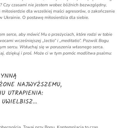
? Czy czasami nie jestem wobec bliźnich bezwzględny,
 miłosierdzie dla wszelkiej maści agresorów, o zakończenie
w Ukrainie. O postawę miłosierdzia dla siebie.
m serce, aby mówić Mu o przeżyciach, które rodzi w tobie
wocami wcześniejszej „lectio” i „meditatio”. Pozwól Bogu
ym sercu. Wsłuchaj się w poruszenia własnego serca.
aj, dziękuj i proś. Może ci w tym pomóc modlitwa psalmu:
ZYNNĄ
OŻONE NAJWYŻSZEMU,
U UTRAPIENIA:
E UWIELBISZ…
obecnością. Trwaj przy Bogu. Kontemplacja to czas