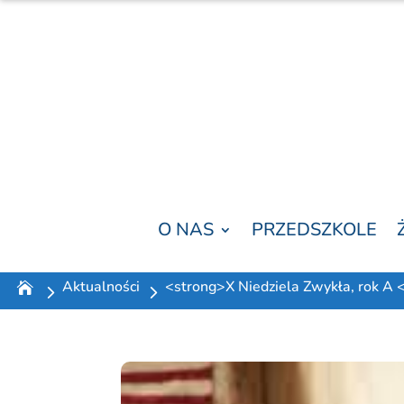
O NAS
PRZEDSZKOLE
Aktualności
<strong>X Niedziela Zwykła, rok A 