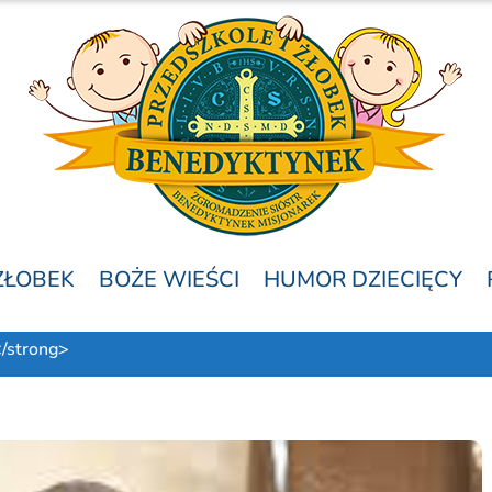
ŻŁOBEK
BOŻE WIEŚCI
HUMOR DZIECIĘCY
</strong>