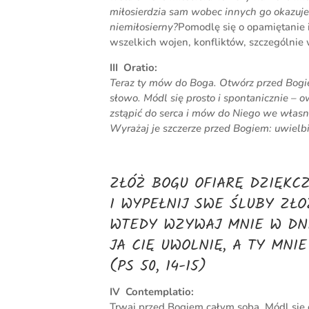
miłosierdzia sam wobec innych go okazuje
niemiłosierny?
Pomodlę się o opamiętanie i
wszelkich wojen, konfliktów, szczególnie 
III Oratio:
Teraz ty mów do Boga. Otwórz przed Bogie
słowo. Módl się prosto i spontanicznie – o
zstąpić do serca i mów do Niego we własn
Wyrażaj je szczerze przed Bogiem: uwielbi
ZŁÓŻ BOGU OFIARĘ DZIĘKC
I WYPEŁNIJ SWE ŚLUBY ZŁ
WTEDY WZYWAJ MNIE W DNI
JA CIĘ UWOLNIĘ, A TY MNI
(PS 50, 14-15)
IV Contemplatio:
Trwaj przed Bogiem całym sobą. Módl się 