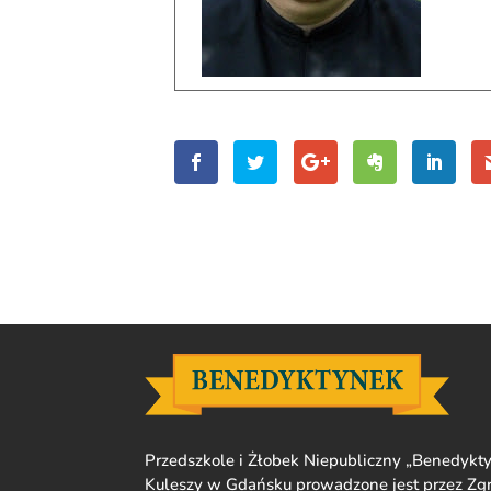
Przedszkole i Żłobek Niepubliczny „Benedykty
Kuleszy w Gdańsku prowadzone jest przez Zgr