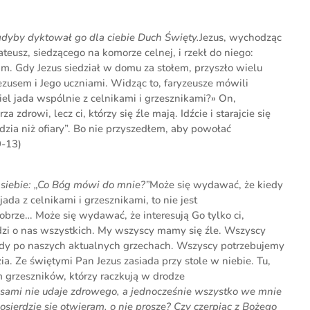
 gdyby dyktował go dla ciebie Duch Święty.
Jezus, wychodząc
teusz, siedzącego na komorze celnej, i rzekł do niego:
im. Gdy Jezus siedział w domu za stołem, przyszło wielu
Jezusem i Jego uczniami. Widząc to, faryzeusze mówili
el jada wspólnie z celnikami i grzesznikami?» On,
a zdrowi, lecz ci, którzy się źle mają. Idźcie i starajcie się
rdzia niż ofiary”. Bo nie przyszedłem, aby powołać
9-13)
j siebie: „Co Bóg mówi do mnie?”
Może się wydawać, że kiedy
ada z celnikami i grzesznikami, to nie jest
obrze… Może się wydawać, że interesują Go tylko ci,
odzi o nas wszystkich. My wszyscy mamy się źle. Wszyscy
ady po naszych aktualnych grzechach. Wszyscy potrzebujemy
zia. Ze świętymi Pan Jezus zasiada przy stole w niebie. Tu,
 grzeszników, którzy raczkują w drodze
sami nie udaje zdrowego, a jednocześnie wszystko we mnie
osierdzie się otwieram, o nie proszę? Czy czerpiąc z Bożego