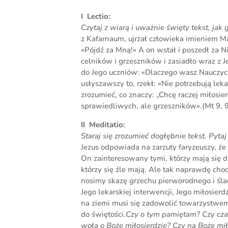
I Lectio:
Czytaj z wiarą i uważnie święty tekst, jak
z Kafarnaum, ujrzał człowieka imieniem Ma
«Pójdź za Mną!» A on wstał i poszedł za N
celników i grzeszników i zasiadło wraz z 
do Jego uczniów: «Dlaczego wasz Nauczyci
usłyszawszy to, rzekł: «Nie potrzebują lekarz
zrozumieć, co znaczy: „Chcę raczej miłosie
sprawiedliwych, ale grzeszników».(Mt 9, 
II Meditatio:
Staraj się zrozumieć dogłębnie tekst. Pyta
Jezus odpowiada na zarzuty faryzeuszy, że j
On zainteresowany tymi, którzy mają się d
którzy się źle mają. Ale tak naprawdę ch
nosimy skazę grzechu pierworodnego i śl
Jego lekarskiej interwencji, Jego miłosierd
na ziemi musi się zadowolić towarzystwem
do świętości.
Czy o tym pamiętam? Czy cza
woła o Boże miłosierdzie? Czy na Boże mił