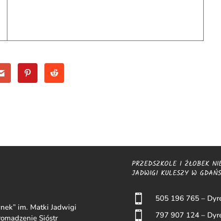
PRZEDSZKOLE I ŻŁOBEK NI
JADWIGI KULESZY W GDAŃ

505 196 765 – Dyre
nek” im. Matki Jadwigi

797 907 124 – Dyre
omadzenie Sióstr