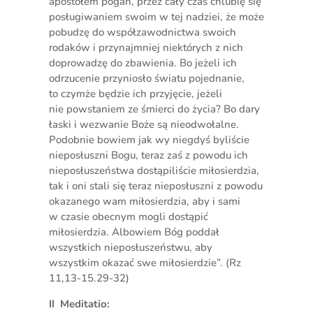
apostołem pogan, przez cały czas chlubię się
posługiwaniem swoim w tej nadziei, że może
pobudzę do współzawodnictwa swoich
rodaków i przynajmniej niektórych z nich
doprowadzę do zbawienia. Bo jeżeli ich
odrzucenie przyniosło światu pojednanie,
to czymże będzie ich przyjęcie, jeżeli
nie powstaniem ze śmierci do życia? Bo dary
łaski i wezwanie Boże są nieodwołalne.
Podobnie bowiem jak wy niegdyś byliście
nieposłuszni Bogu, teraz zaś z powodu ich
nieposłuszeństwa dostąpiliście miłosierdzia,
tak i oni stali się teraz nieposłuszni z powodu
okazanego wam miłosierdzia, aby i sami
w czasie obecnym mogli dostąpić
miłosierdzia. Albowiem Bóg poddał
wszystkich nieposłuszeństwu, aby
wszystkim okazać swe miłosierdzie”. (Rz
11,13-15.29-32)
II Meditatio: