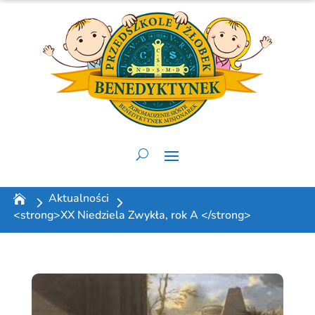
Aktualności
<strong>XX Niedziela Zwykła, rok A </strong>